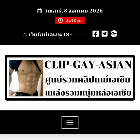
Skip
วันเสาร์, 8 สิงหาคม 2026
to
content
2:32 น.
⚠️ เว็บไซต์เฉพาะ 18+