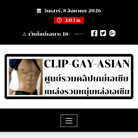
Skip
วันเสาร์, 8 สิงหาคม 2026
to
content
3:03 น.
⚠️ เว็บไซต์เฉพาะ 18+