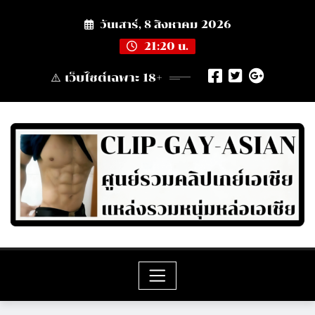
Skip
วันเสาร์, 8 สิงหาคม 2026
to
content
21:20 น.
⚠️ เว็บไซต์เฉพาะ 18+