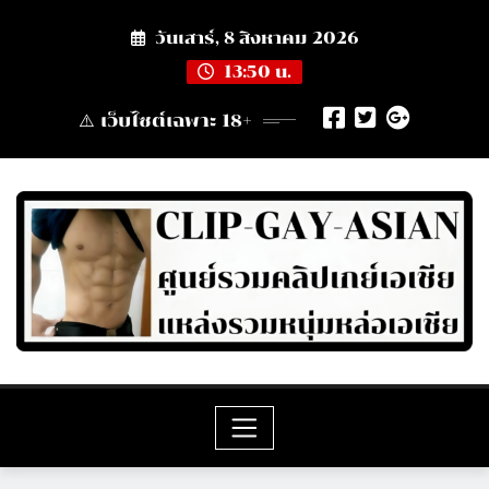
Skip
วันเสาร์, 8 สิงหาคม 2026
to
content
13:50 น.
⚠️ เว็บไซต์เฉพาะ 18+